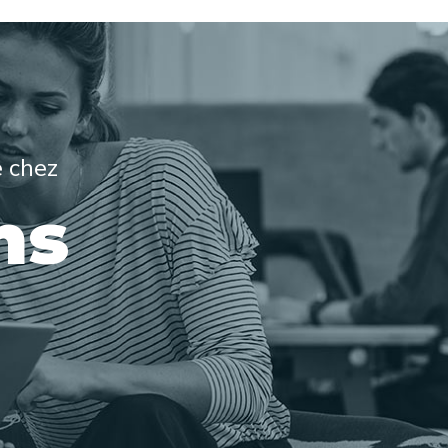
e chez
ns